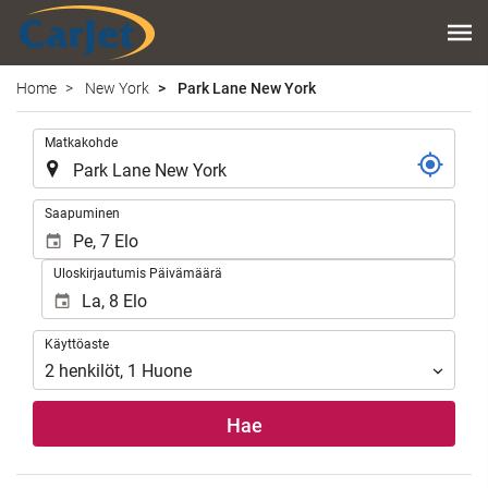
Home
New York
Park Lane New York
.
Matkakohde
.
Saapuminen
Uloskirjautumis Päivämäärä
Käyttöaste
Käyttöaste
2
henkilöt
,
1
Huone
Hae