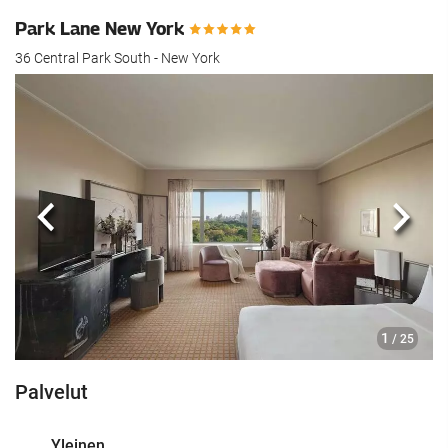
Park Lane New York
36 Central Park South - New York
Edellinen
Seur
1
/ 25
Palvelut
Yleinen