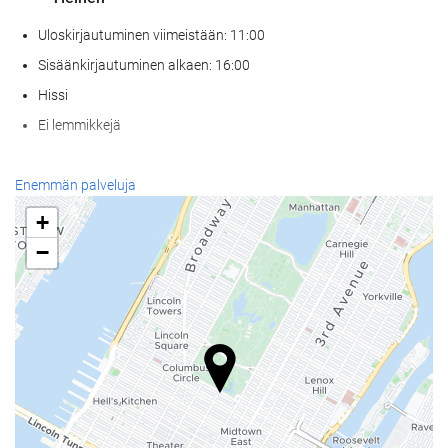
Uloskirjautuminen viimeistään: 11:00
Sisäänkirjautuminen alkaen: 16:00
Hissi
Ei lemmikkejä
Ruoka & juoma
Enemmän palveluja
À la carte -ravintola
+
Baari
−
Paikan päällä sijaitseva kahvila
Vastaanottopalvelut
24h-vastaanotto
Matkatavarasäilytys
Bisnespalvelut