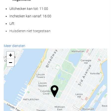
Uitchecken kan tot: 11:00
Inchecken kan vanaf: 16:00
Lift
Huisdieren niet toegestaan
Eten en drinken
Meer diensten
À-la-carterestaurant
+
Bar
−
Koffiebar bij de accommodatie
Receptiediensten
24-uursreceptie
Bagageopslag
Zakelijke voorzieningen