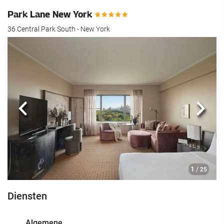
Park Lane New York
36 Central Park South - New York
Vorige
Volg
1
/ 25
Diensten
Algemene