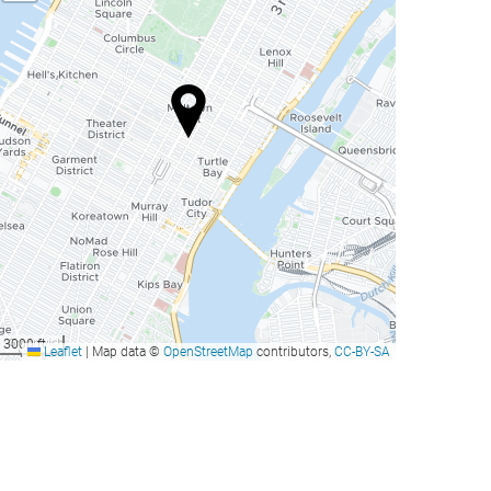
3000 ft
Leaflet
|
Map data ©
OpenStreetMap
contributors,
CC-BY-SA