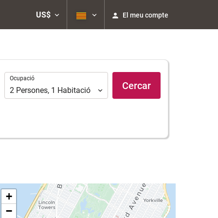
US$
El meu compte
Ocupació
Ocupació
Cercar
2
Persones
,
1
Habitació
+
−