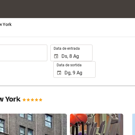
w York
.
Data de entrada
Data de sortida
w York
Veure 25 fotos