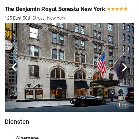
The Benjamin Royal Sonesta New York
125 East 50th Street - New York
Vorige
Volg
1
/ 25
Diensten
Algemene