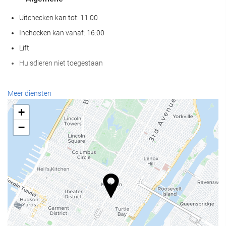
Uitchecken kan tot: 11:00
Inchecken kan vanaf: 16:00
Lift
Huisdieren niet toegestaan
Receptiediensten
Meer diensten
24-uursreceptie
+
Bagageopslag
−
Huishoudelijke diensten
Wasservice
Wellness
Gymzaal