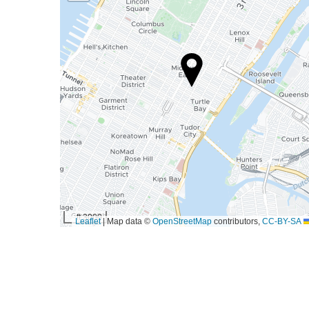
3000 ft
|
Map data ©
OpenStreetMap
contributors,
CC-BY-SA
Leaflet