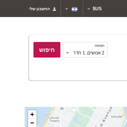
US$
החשבון שלי
תפוסה
תפוסה
חיפוש
2
אנושים
,
1
חדר
+
−