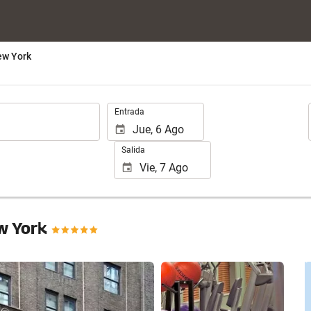
ew York
.
Entrada
Salida
w York
Ver 25 fotos