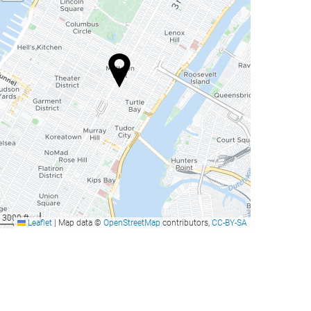
3000 ft
Leaflet
|
Map data ©
OpenStreetMap
contributors,
CC-BY-SA