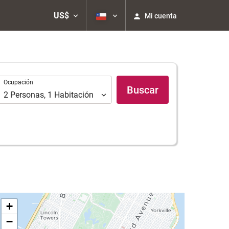
US$
Mi cuenta
Ocupación
Ocupación
Buscar
2
Personas
,
1
Habitación
+
−