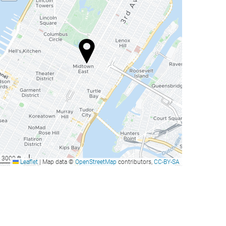
3000 ft
Leaflet
|
Map data ©
OpenStreetMap
contributors,
CC-BY-SA