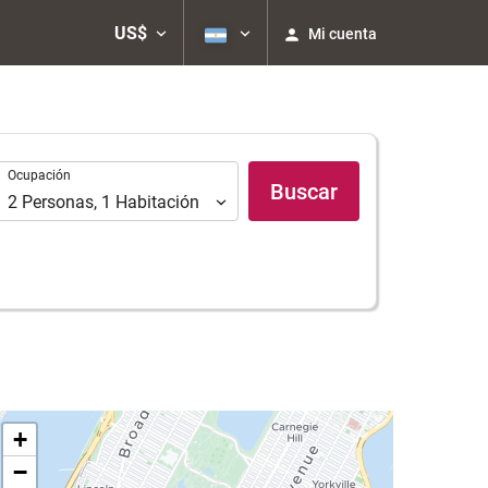
US$
Mi cuenta
Ocupación
Ocupación
Buscar
2
Personas
,
1
Habitación
+
−