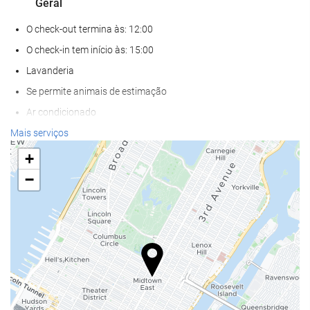
Geral
O check-out termina às: 12:00
O check-in tem início às: 15:00
Lavanderia
Se permite animais de estimação
Ar condicionado
Aquecimento Central
Mais serviços
Elevador
+
Acesso para deficientes fisicos
−
Quartos para não fumantes
Zona de fumadores
Serviços de receção
Recepção 24 horas
Depósito de bagagens