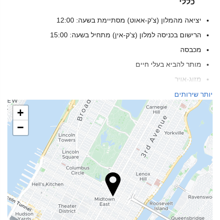
כללי
יציאה מהמלון (צ'ק-אאוט) מסתיימת בשעה: 12:00
הרישום בכניסה למלון (צ'ק-אין) מתחיל בשעה: 15:00
מכבסה
מותר להביא בעלי חיים
מזוג-אויר
חימום
יותר שירותים
מעלית
+
אנשים עם ניידות מוגבלת
−
חדרים ללא לעשן
אזור עישון
שירותי קבלה
דלפק קבלה 24 שעות ביממה
אחסון מטען