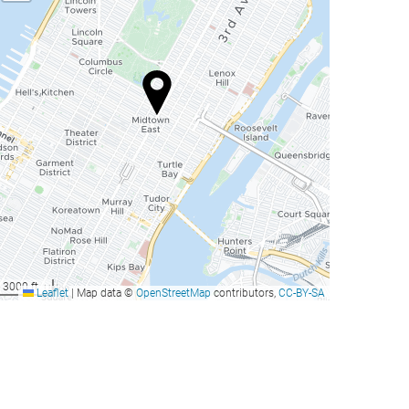
3000 ft
Leaflet
|
Map data ©
OpenStreetMap
contributors,
CC-BY-SA