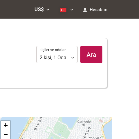
US$
Hesabım
kişiler
kişiler ve odalar
Ara
ve
2
kişi
,
1
Oda
odalar
+
−