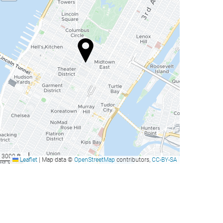
3000 ft
Leaflet
|
Map data ©
OpenStreetMap
contributors,
CC-BY-SA