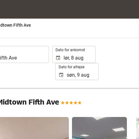
dtown Fifth Ave
.
Dato for ankomst
Dato for afrejse
Midtown Fifth Ave
Se 24 fotos