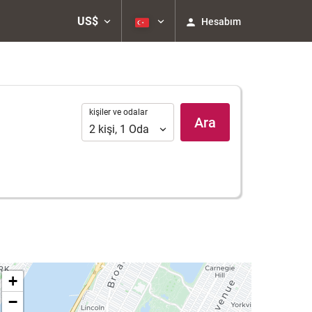
US$
Hesabım
kişiler
kişiler ve odalar
Ara
ve
2
kişi
,
1
Oda
odalar
+
−