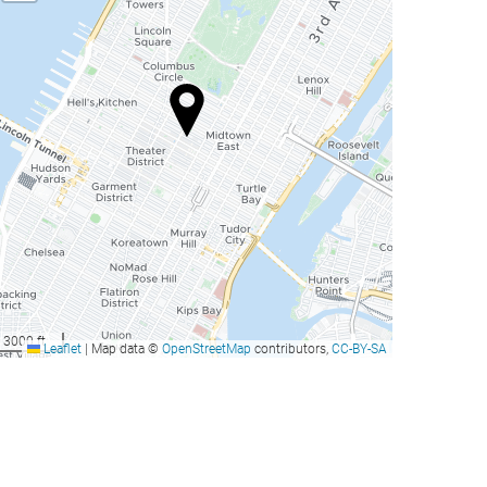
3000 ft
Leaflet
|
Map data ©
OpenStreetMap
contributors,
CC-BY-SA