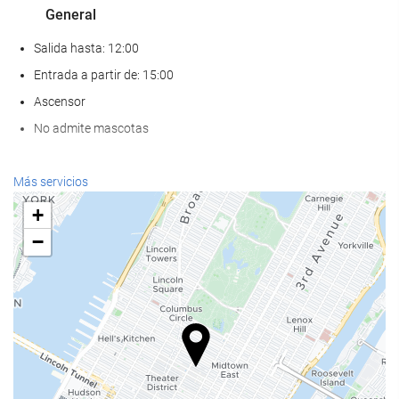
General
Salida hasta: 12:00
Entrada a partir de: 15:00
Ascensor
No admite mascotas
Servicios de recepción
Más servicios
Recepción 24 horas
+
Guardaequipaje
−
Acceso a Internet
Wifi gratis
Servicio de limpieza
Servicio de lavandería