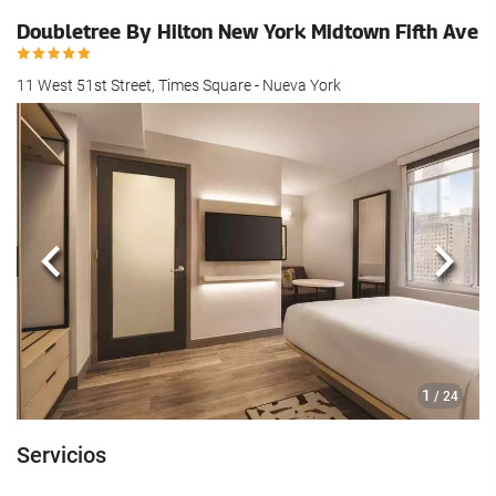
Doubletree By Hilton New York Midtown Fifth Ave
11 West 51st Street, Times Square - Nueva York
Anterior
Sigui
1
/ 24
Servicios