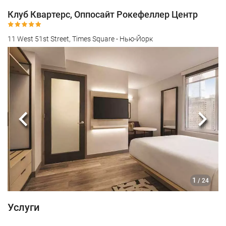
Клуб Квартерс, Оппосайт Рокефеллер Центр
11 West 51st Street, Times Square - Нью-Йорк
Предыдущий
Сле
1
/ 24
Услуги