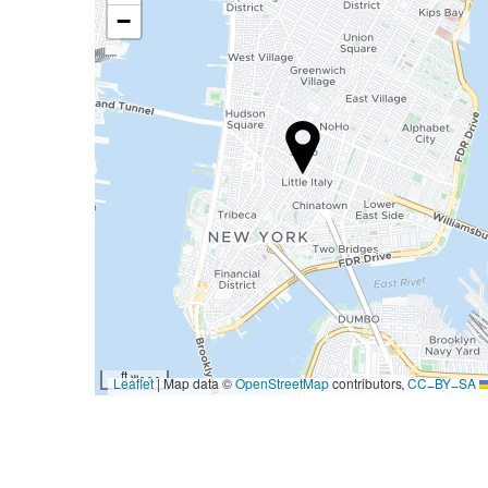
−
3000 ft
|
Map data ©
OpenStreetMap
contributors,
CC-BY-SA
Leaflet