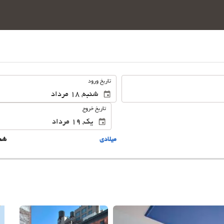
.
تاریخ ورود
تاریخ خروج
ميلادى
شم
این 25 تصویر را ببینید.