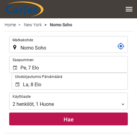
Home
New York
Nomo Soho
.
Matkakohde
.
Saapuminen
Uloskirjautumis Päivämäärä
Käyttöaste
Käyttöaste
2
henkilöt
,
1
Huone
Hae