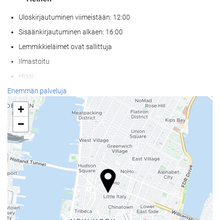
Uloskirjautuminen viimeistään: 12:00
Sisäänkirjautuminen alkaen: 16:00
Lemmikkieläimet ovat sallittuja
Ilmastoitu
Hissi
Pääsy liikuntarajoitteisille asiakkaille
Enemmän palveluja
Huoneissa tupakointi kielletty
+
−
Vastaanottopalvelut
Matkatavarasäilytys
Kassakaappi
Rahanvaihto
Retkipalvelu
Ruoka & juoma