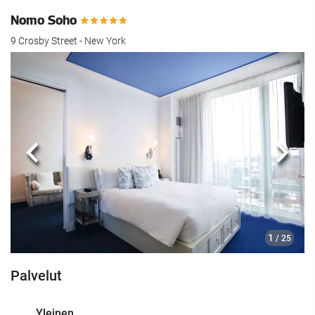
Nomo Soho
9 Crosby Street - New York
Edellinen
Seur
1
/ 25
Palvelut
Yleinen