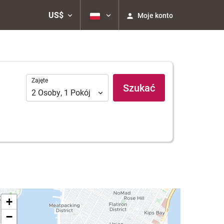
US$
Moje konto
Zajęte
Zajęte
Szukać
2
Osoby
,
1
Pokój
+
−