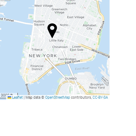
3000 ft
Leaflet
|
Map data ©
OpenStreetMap
contributors,
CC-BY-SA